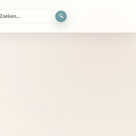
oeken
ar: