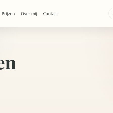
Z
Prijzen
Over mij
Contact
na
en