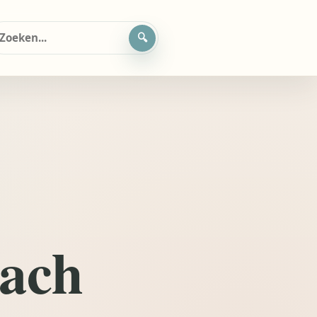
oeken
ar:
oach