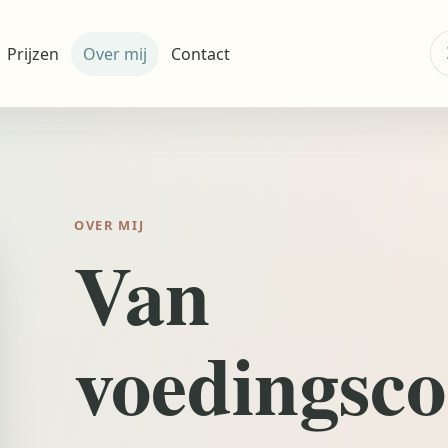
Z
Prijzen
Over mij
Contact
na
OVER MIJ
Van
voedingsc