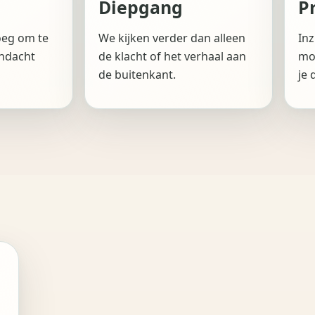
Diepgang
P
oeg om te
We kijken verder dan alleen
Inz
andacht
de klacht of het verhaal aan
moe
de buitenkant.
je 