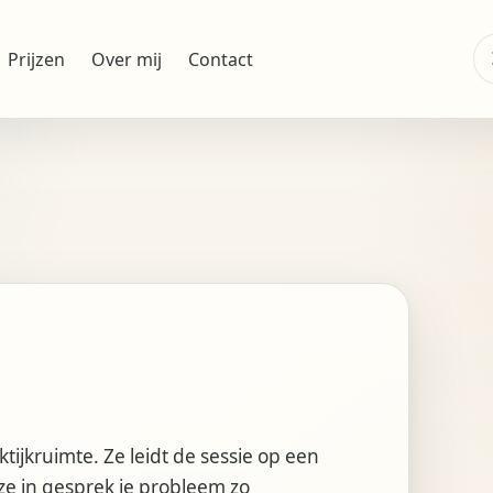
Z
Prijzen
Over mij
Contact
na
tijkruimte. Ze leidt de sessie op een
e in gesprek je probleem zo