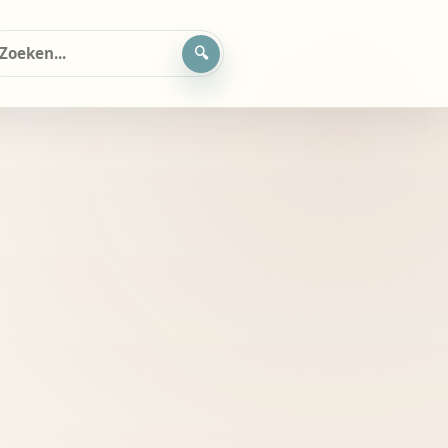
oeken
ar: