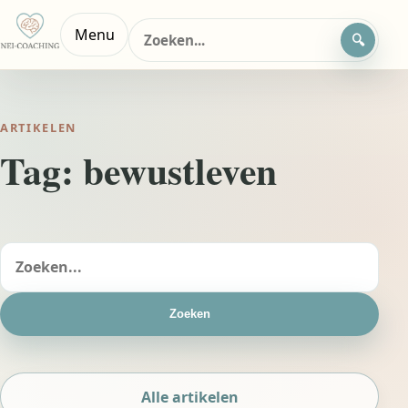
Zoeken
Menu
naar:
ARTIKELEN
Tag:
bewustleven
Zoeken
naar:
Zoeken
Alle artikelen