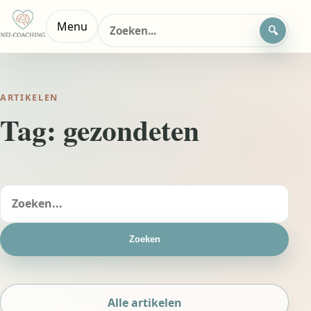
Zoeken
Menu
naar:
ARTIKELEN
Tag:
gezondeten
Zoeken
naar:
Zoeken
Alle artikelen