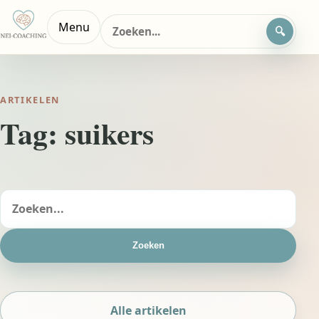
Zoeken
Menu
naar:
ARTIKELEN
Tag:
suikers
Zoeken
naar:
Zoeken
Alle artikelen