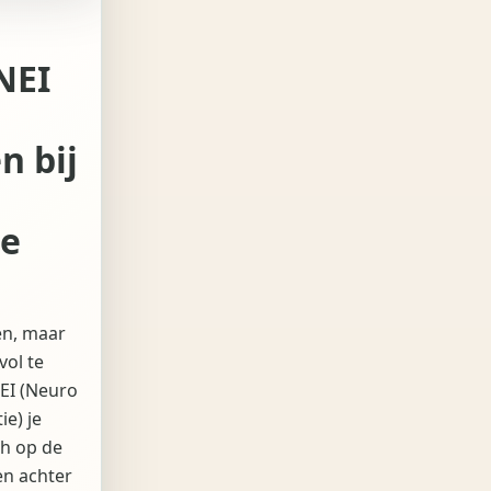
NEI
n bij
re
en, maar
vol te
EI (Neuro
ie) je
ch op de
n achter