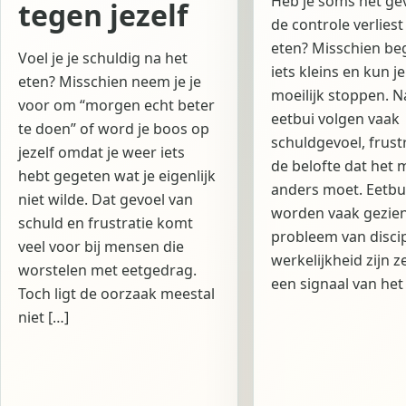
Heb je soms het gev
tegen jezelf
de controle verliest
eten? Misschien beg
Voel je je schuldig na het
iets kleins en kun j
eten? Misschien neem je je
moeilijk stoppen. N
voor om “morgen echt beter
eetbui volgen vaak
te doen” of word je boos op
schuldgevoel, frustr
jezelf omdat je weer iets
de belofte dat het
hebt gegeten wat je eigenlijk
anders moet. Eetbu
niet wilde. Dat gevoel van
worden vaak gezien
schuld en frustratie komt
probleem van discip
veel voor bij mensen die
werkelijkheid zijn z
worstelen met eetgedrag.
een signaal van het
Toch ligt de oorzaak meestal
niet […]