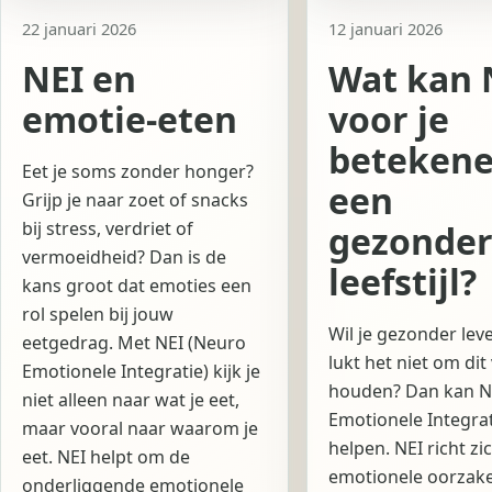
22 januari 2026
12 januari 2026
NEI en
Wat kan 
emotie-eten
voor je
betekene
Eet je soms zonder honger?
een
Grijp je naar zoet of snacks
bij stress, verdriet of
gezonde
vermoeidheid? Dan is de
leefstijl?
kans groot dat emoties een
rol spelen bij jouw
Wil je gezonder lev
eetgedrag. Met NEI (Neuro
lukt het niet om dit 
Emotionele Integratie) kijk je
houden? Dan kan N
niet alleen naar wat je eet,
Emotionele Integrat
maar vooral naar waarom je
helpen. NEI richt zi
eet. NEI helpt om de
emotionele oorzake
onderliggende emotionele