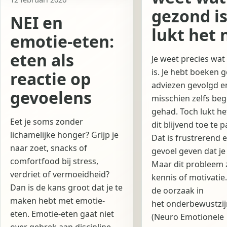
gezond is
NEI en
lukt het 
emotie-eten:
eten als
Je weet precies wa
is. Je hebt boeken g
reactie op
adviezen gevolgd e
gevoelens
misschien zelfs beg
gehad. Toch lukt he
Eet je soms zonder
dit blijvend toe te 
lichamelijke honger? Grijp je
Dat is frustrerend 
naar zoet, snacks of
gevoel geven dat je 
comfortfood bij stress,
Maar dit probleem zi
verdriet of vermoeidheid?
kennis of motivatie.
Dan is de kans groot dat je te
de oorzaak in
maken hebt met emotie-
het onderbewustzij
eten. Emotie-eten gaat niet
(Neuro Emotionele
over gebrek aan discipline.