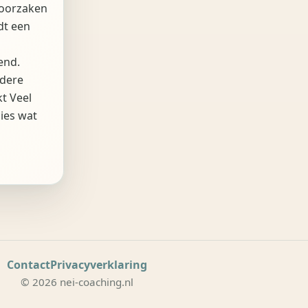
 oorzaken
dt een
end.
dere
kt Veel
ies wat
Contact
Privacyverklaring
© 2026 nei-coaching.nl