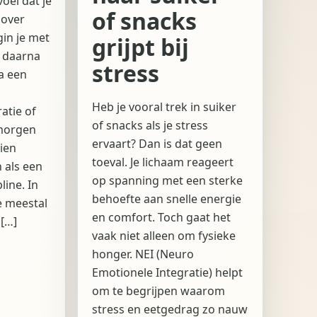
oel dat je
of snacks
 over
in je met
grijpt bij
e daarna
stress
a een
Heb je vooral trek in suiker
atie of
of snacks als je stress
 morgen
ervaart? Dan is dat geen
ien
toeval. Je lichaam reageert
 als een
op spanning met een sterke
line. In
behoefte aan snelle energie
e meestal
en comfort. Toch gaat het
 […]
vaak niet alleen om fysieke
honger. NEI (Neuro
Emotionele Integratie) helpt
om te begrijpen waarom
stress en eetgedrag zo nauw