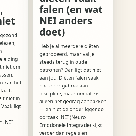
falen (en wat
,
NEI anders
niet
doet)
t gezond
elezen,
Heb je al meerdere diëten
n
geprobeerd, maar val je
eleiding
steeds terug in oude
t niet om
patronen? Dan ligt dat niet
passen.
aan jou. Diëten falen vaak
en kan het
niet door gebrek aan
faalt.
discipline, maar omdat ze
t niet in
alleen het gedrag aanpakken
 Vaak ligt
— en niet de onderliggende
oorzaak. NEI (Neuro
n. NEI
Emotionele Integratie) kijkt
verder dan regels en