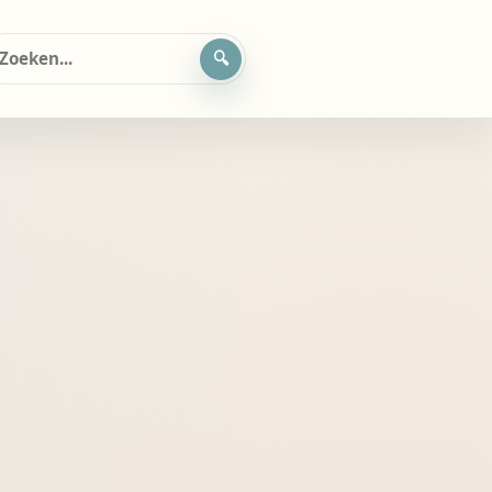
oeken
ar: